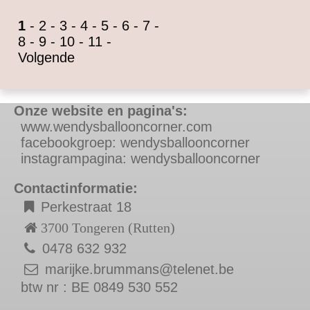
1
-
2
-
3
-
4
-
5
-
6
-
7
-
8
-
9
-
10
-
11
-
Volgende
Onze website en pagina's:
w
ww.wendysballooncorner.com
f
acebookgroep: wendysballooncorner
instagrampagina: wendysballooncorner
Contactinformatie:
Perkestraat 18
3700 Tongeren (Rutten)
0478 632 932
marijke.brummans@telenet.be
btw nr : BE 0849 530 552