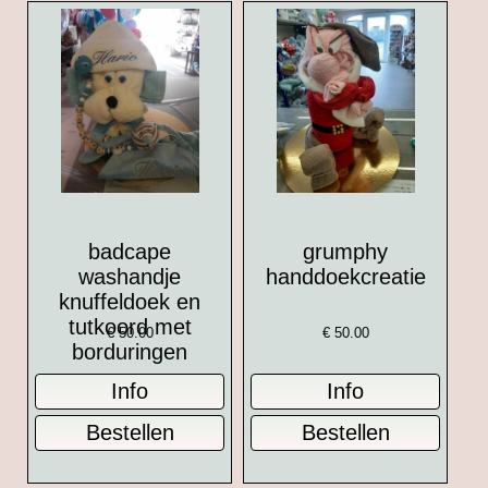
badcape
grumphy
washandje
handdoekcreatie
knuffeldoek en
tutkoord met
€
50.00
€
50.00
borduringen