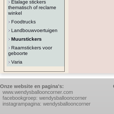
Etalage stickers
thematisch of reclame
winkel
Foodtrucks
Landbouwvoertuigen
Muurstickers
Raamstickers voor
geboorte
Varia
Onze website en pagina's:
w
ww.wendysballooncorner.com
f
acebookgroep: wendysballooncorner
instagrampagina: wendysballooncorner