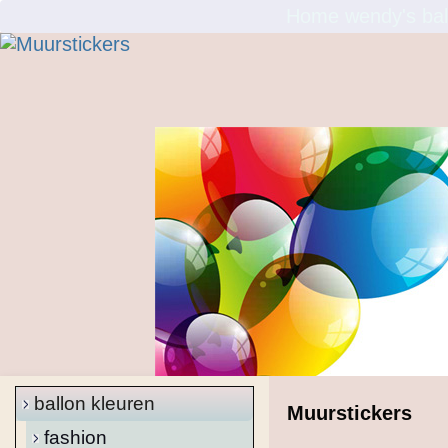
Home wendy's bal
ballon kleuren
Muurstickers
fashion