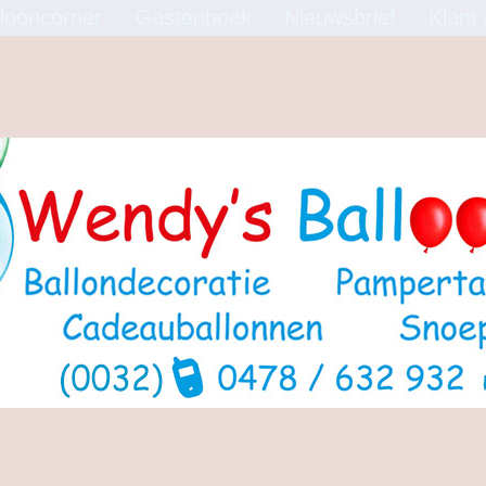
looncorner
Gastenboek
Nieuwsbrief
Klant