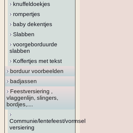
knuffeldoekjes
rompertjes
baby dekentjes
Slabben
voorgeborduurde
slabben
Koffertjes met tekst
borduur voorbeelden
badjassen
Feestversiering ,
vlaggenlijn, slingers,
bordjes,....
Communie/lentefeest/vormsel
versiering