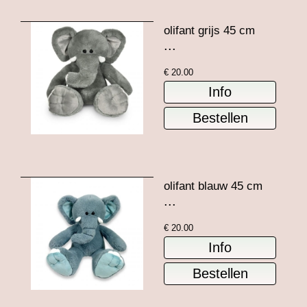
olifant grijs 45 cm
...
€
20.00
olifant blauw 45 cm
...
€
20.00