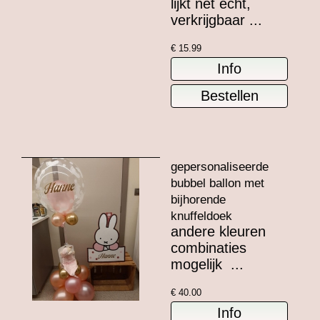
lijkt net echt,
verkrijgbaar ...
€
15.99
gepersonaliseerde
bubbel ballon met
bijhorende
knuffeldoek
andere kleuren
combinaties
mogelijk ...
€
40.00