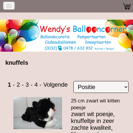
knuffels
1
-
2
-
3
-
4
-
Volgende
25 cm zwart wit kitten
poesje
zwart wit poesje,
knuffeltje in zeer
zachte kwaliteit,