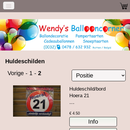
Huldeschilden
Vorige
-
1
-
2
Huldeschild/bord
Hoera 21
...
€
4.50