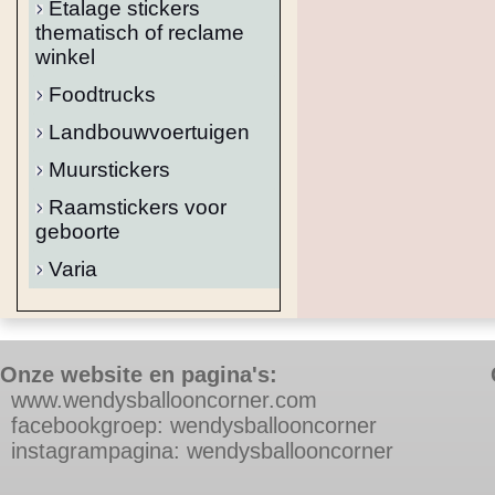
Etalage stickers
thematisch of reclame
winkel
Foodtrucks
Landbouwvoertuigen
Muurstickers
Raamstickers voor
geboorte
Varia
Onze website en pagina's:
w
ww.wendysballooncorner.com
f
acebookgroep: wendysballooncorner
instagrampagina: wendysballooncorner