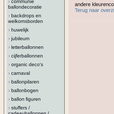
communie
andere kleurenco
ballondecoratie
Terug naar overz
backdrops en
welkomsborden
huwelijk
jubileum
letterballonnen
cijferballonnen
organic deco's
carnaval
ballonpilaren
ballonbogen
ballon figuren
stuffers /
cadeauballonnen /