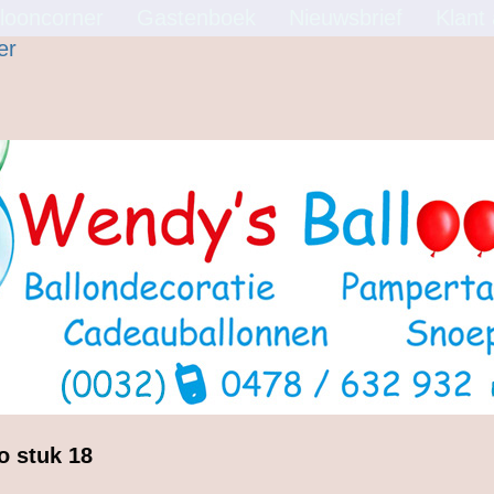
looncorner
Gastenboek
Nieuwsbrief
Klant
o stuk 18