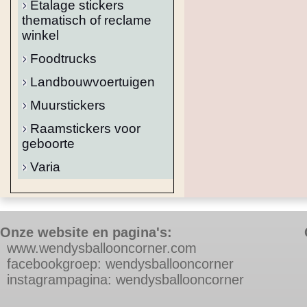
Etalage stickers
thematisch of reclame
winkel
Foodtrucks
Landbouwvoertuigen
Muurstickers
Raamstickers voor
geboorte
Varia
Onze website en pagina's:
w
ww.wendysballooncorner.com
f
acebookgroep: wendysballooncorner
instagrampagina: wendysballooncorner