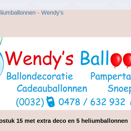
looncorner
Gastenboek
Nieuwsbrief
Klant
ostuk 15 met extra deco en 5 heliumballonnen