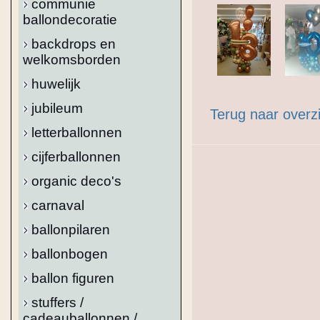
communie
ballondecoratie
backdrops en
welkomsborden
huwelijk
jubileum
Terug naar overz
letterballonnen
cijferballonnen
organic deco's
carnaval
ballonpilaren
ballonbogen
ballon figuren
stuffers /
cadeauballonnen /