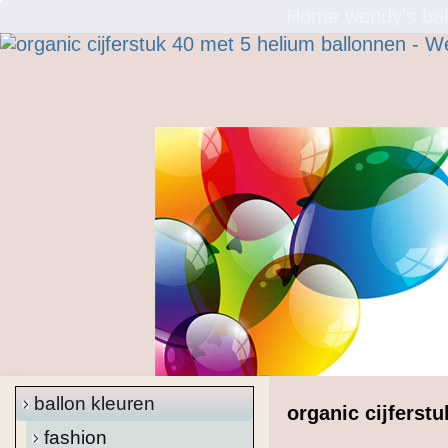
Home wendy's bal
ballon kleuren
organic cijferst
fashion