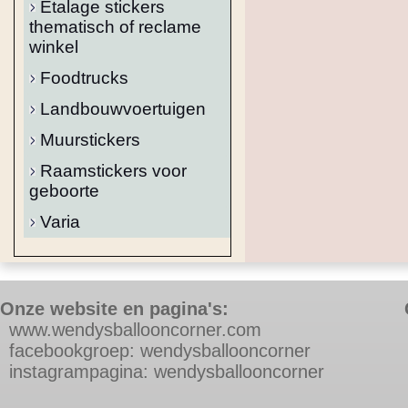
Etalage stickers
thematisch of reclame
winkel
Foodtrucks
Landbouwvoertuigen
Muurstickers
Raamstickers voor
geboorte
Varia
Onze website en pagina's:
w
ww.wendysballooncorner.com
f
acebookgroep: wendysballooncorner
instagrampagina: wendysballooncorner