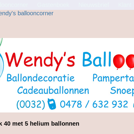
looncorner
Gastenboek
Nieuwsbrief
Klant
uk 40 met 5 helium ballonnen